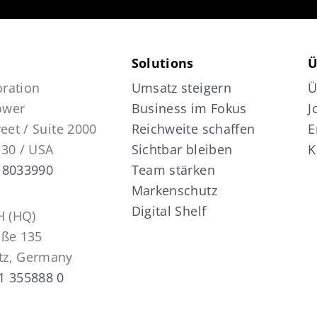
Solutions
Ü
ration
Umsatz steigern
Ü
Tower
Business im Fokus
J
reet / Suite 2000
Reichweite schaffen
E
130 / USA
Sichtbar bleiben
K
 8033990
Team stärken
Markenschutz
Digital Shelf
 (HQ)
aße 135
tz, Germany
1 355888 0