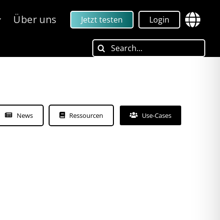
Über uns
Jetzt testen
Login
Search
for:
News
Ressourcen
Use-Cases