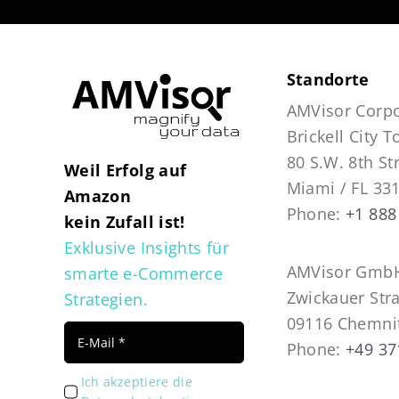
Standorte
AMVisor Corpo
Brickell City 
80 S.W. 8th St
Weil Erfolg auf
Miami / FL 33
Amazon
Phone:
+1 888
kein Zufall ist!
Exklusive Insights für
AMVisor GmbH
smarte e-Commerce
Zwickauer Str
Strategien.
09116 Chemni
Phone:
+49 37
Ich akzeptiere die