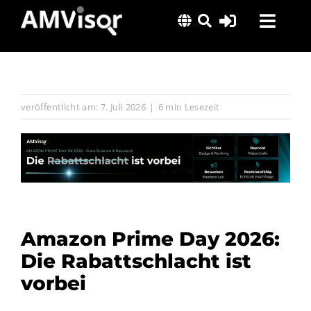
Skip
Toggl
to
content
Navig
Lösungen
Erfolgsgeschichten
veröffentlicht am: 7. Juli 2026
|
6 min Lesezeit
Insights
Über uns
Amazon Prime Day 2026:
Die Rabattschlacht ist
vorbei