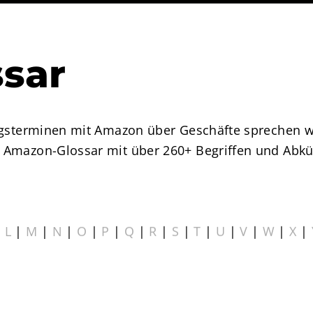
sar
ungsterminen mit Amazon über Geschäfte sprechen w
 Amazon-Glossar mit über 260+ Begriffen und Abkür
|
L
|
M
|
N
|
O
|
P
|
Q
|
R
|
S
|
T
|
U
|
V
|
W
|
X
|