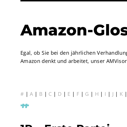
Amazon-Glos
Egal, ob Sie bei den jährlichen Verhandl
Amazon denkt und arbeitet, unser AMVisor
#
|
A
|
B
|
C
|
D
|
E
|
F
|
G
|
H
|
I
|
J
|
K
#