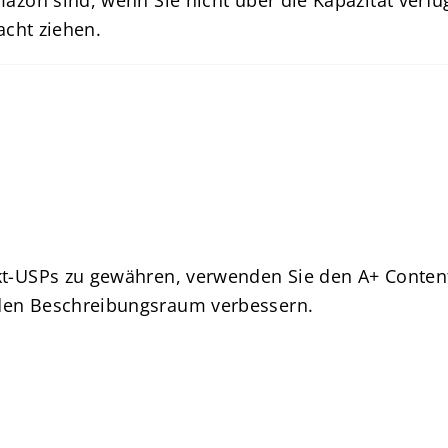
mazon sind, wenn Sie nicht über die Kapazität verf
acht ziehen.
ukt-USPs zu gewähren, verwenden Sie den A+ Cont
 den Beschreibungsraum verbessern.