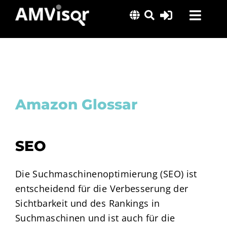
Skip
Toggl
to
content
Navig
Lösungen
Erfolgsgeschichten
Insights
Amazon Glossar
Über uns
SEO
Die Suchmaschinenoptimierung (SEO) ist
entscheidend für die Verbesserung der
Sichtbarkeit und des Rankings in
Suchmaschinen und ist auch für die