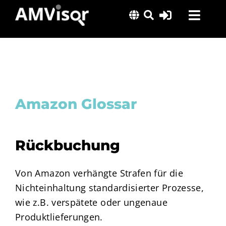
Skip
Toggl
to
content
Navig
Lösungen
Erfolgsgeschichten
Insights
Amazon Glossar
Über uns
Rückbuchung
Von Amazon verhängte Strafen für die
Nichteinhaltung standardisierter Prozesse,
wie z.B. verspätete oder ungenaue
Produktlieferungen.