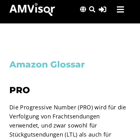
Skip
Toggl
to
content
Navig
Lösungen
Erfolgsgeschichten
Insights
Amazon Glossar
Über uns
PRO
Die Progressive Number (PRO) wird für die
Verfolgung von Frachtsendungen
verwendet, und zwar sowohl für
Stückgutsendungen (LTL) als auch für