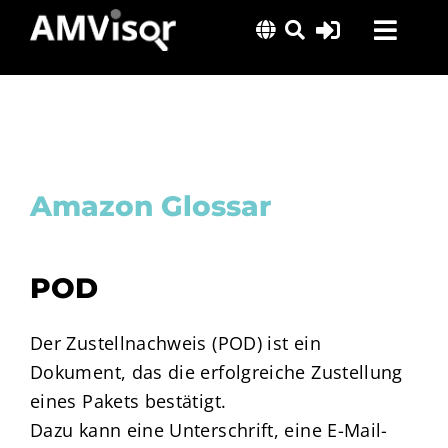
Skip
Toggl
to
content
Navig
Lösungen
Erfolgsgeschichten
Insights
Amazon Glossar
Über uns
POD
Der Zustellnachweis (POD) ist ein
Dokument, das die erfolgreiche Zustellung
eines Pakets bestätigt.
Dazu kann eine Unterschrift, eine E-Mail-