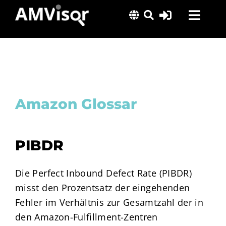
Skip
Toggl
to
content
Navig
Lösungen
Erfolgsgeschichten
Insights
Amazon Glossar
Über uns
PIBDR
Die Perfect Inbound Defect Rate (PIBDR)
misst den Prozentsatz der eingehenden
Fehler im Verhältnis zur Gesamtzahl der in
den Amazon-Fulfillment-Zentren