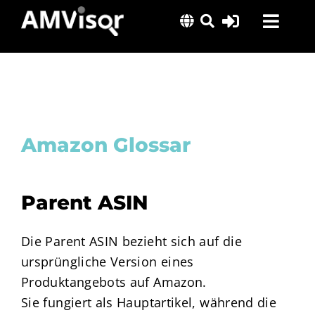
Skip
Toggl
to
content
Navig
Lösungen
Erfolgsgeschichten
Insights
Amazon Glossar
Über uns
Parent ASIN
Die Parent ASIN bezieht sich auf die
ursprüngliche Version eines
Produktangebots auf Amazon.
Sie fungiert als Hauptartikel, während die