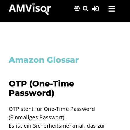
Skip
Toggl
to
content
Navig
Lösungen
Erfolgsgeschichten
Insights
Amazon Glossar
Über uns
OTP (One-Time
Password)
OTP steht für One-Time Password
(Einmaliges Passwort).
Es ist ein Sicherheitsmerkmal, das zur