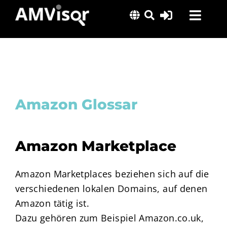
Skip
Toggl
to
content
Navig
Lösungen
Erfolgsgeschichten
Insights
Amazon Glossar
Über uns
Amazon Marketplace
Amazon Marketplaces beziehen sich auf die
verschiedenen lokalen Domains, auf denen
Amazon tätig ist.
Dazu gehören zum Beispiel Amazon.co.uk,