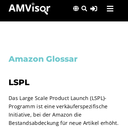
Skip
Toggl
to
content
Navig
Lösungen
Erfolgsgeschichten
Insights
Amazon Glossar
Über uns
LSPL
Das Large Scale Product Launch (LSPL)-
Programm ist eine verkäuferspezifische
Initiative, bei der Amazon die
Bestandsabdeckung für neue Artikel erhöht.