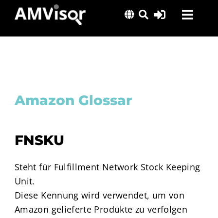
Skip
Toggl
to
content
Navig
Lösungen
Erfolgsgeschichten
Insights
Amazon Glossar
Über uns
FNSKU
Steht für Fulfillment Network Stock Keeping
Unit.
Diese Kennung wird verwendet, um von
Amazon gelieferte Produkte zu verfolgen