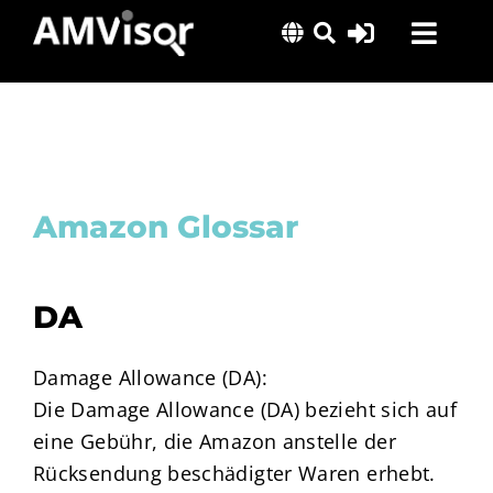
Skip
Toggl
to
content
Navig
Lösungen
Erfolgsgeschichten
Insights
Amazon Glossar
Über uns
DA
Damage Allowance (DA):
Die Damage Allowance (DA) bezieht sich auf
eine Gebühr, die Amazon anstelle der
Rücksendung beschädigter Waren erhebt.