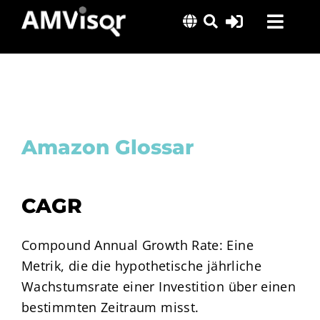
Skip
Toggl
to
content
Navig
Lösungen
Erfolgsgeschichten
Insights
Amazon Glossar
Über uns
CAGR
Compound Annual Growth Rate: Eine
Metrik, die die hypothetische jährliche
Wachstumsrate einer Investition über einen
bestimmten Zeitraum misst.