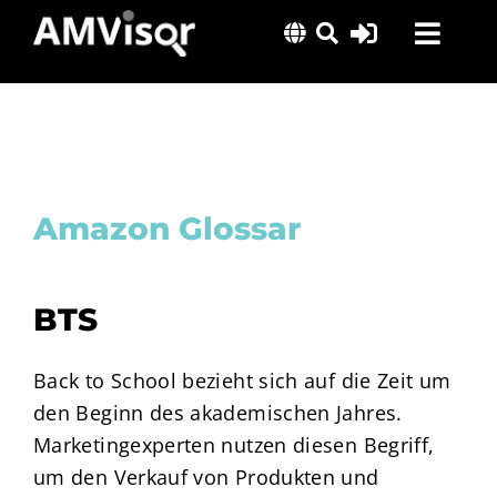
Skip
Toggl
to
content
Navig
Lösungen
Erfolgsgeschichten
Insights
Amazon Glossar
Über uns
BTS
Back to School bezieht sich auf die Zeit um
den Beginn des akademischen Jahres.
Marketingexperten nutzen diesen Begriff,
um den Verkauf von Produkten und