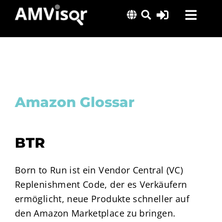
Skip
Toggl
to
content
Navig
Lösungen
Erfolgsgeschichten
Insights
Amazon Glossar
Über uns
BTR
Born to Run ist ein Vendor Central (VC)
Replenishment Code, der es Verkäufern
ermöglicht, neue Produkte schneller auf
den Amazon Marketplace zu bringen.