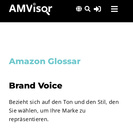
Skip
Toggl
to
content
Navig
Lösungen
Erfolgsgeschichten
Insights
Amazon Glossar
Über uns
Brand Voice
Bezieht sich auf den Ton und den Stil, den
Sie wählen, um Ihre Marke zu
repräsentieren.