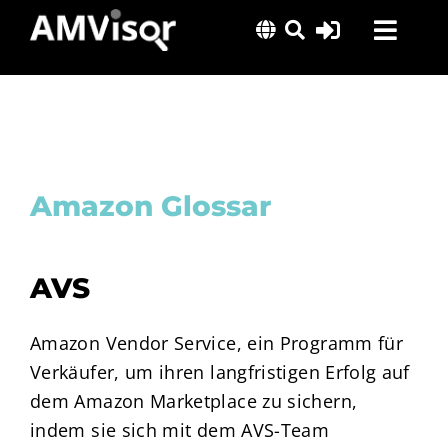
Skip
Toggl
to
content
Navig
Lösungen
Erfolgsgeschichten
Insights
Amazon Glossar
Über uns
AVS
Amazon Vendor Service, ein Programm für
Verkäufer, um ihren langfristigen Erfolg auf
dem Amazon Marketplace zu sichern,
indem sie sich mit dem AVS-Team