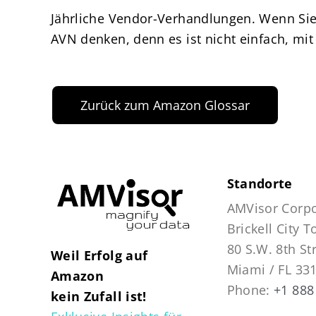
Jährliche Vendor-Verhandlungen. Wenn Sie e
AVN denken, denn es ist nicht einfach, mi
Zurück zum Amazon Glossar
Standorte
AMVisor Corpo
Brickell City 
80 S.W. 8th St
Weil Erfolg auf
Miami / FL 33
Amazon
Phone:
+1 888
kein Zufall ist!