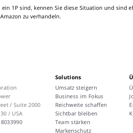
in 1P sind, kennen Sie diese Situation und sind eh
t Amazon zu verhandeln.
Solutions
Ü
ration
Umsatz steigern
Ü
Tower
Business im Fokus
J
reet / Suite 2000
Reichweite schaffen
E
130 / USA
Sichtbar bleiben
K
 8033990
Team stärken
Markenschutz