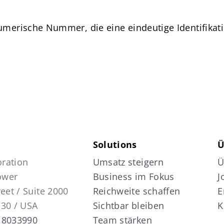
numerische Nummer, die eine eindeutige Identifikat
Solutions
Ü
ration
Umsatz steigern
Ü
Tower
Business im Fokus
J
reet / Suite 2000
Reichweite schaffen
E
130 / USA
Sichtbar bleiben
K
 8033990
Team stärken