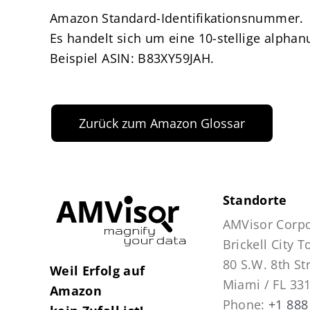
Amazon Standard-Identifikationsnummer.
Es handelt sich um eine 10-stellige alpha
Beispiel ASIN: B83XY59JAH.
Zurück zum Amazon Glossar
Standorte
AMVisor Corpo
Brickell City 
80 S.W. 8th St
Weil Erfolg auf
Miami / FL 33
Amazon
Phone:
+1 888