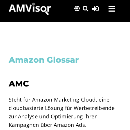
Skip
Toggl
to
content
Navig
Lösungen
Erfolgsgeschichten
Insights
Amazon Glossar
Über uns
AMC
Steht für Amazon Marketing Cloud, eine
cloudbasierte Lösung für Werbetreibende
zur Analyse und Optimierung ihrer
Kampagnen über Amazon Ads.