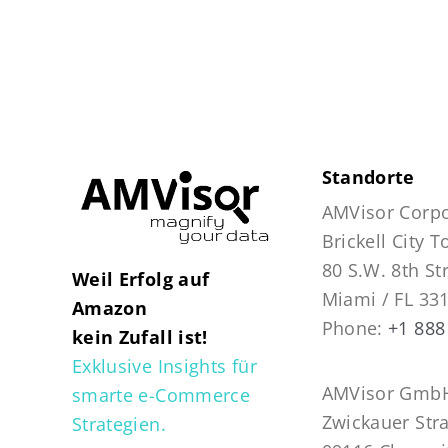
Standorte
AMVisor Corpo
Brickell City 
80 S.W. 8th St
Weil Erfolg auf
Miami / FL 33
Amazon
Phone:
+1 888
kein Zufall ist!
Exklusive Insights für
AMVisor GmbH
smarte e-Commerce
Zwickauer Str
Strategien.