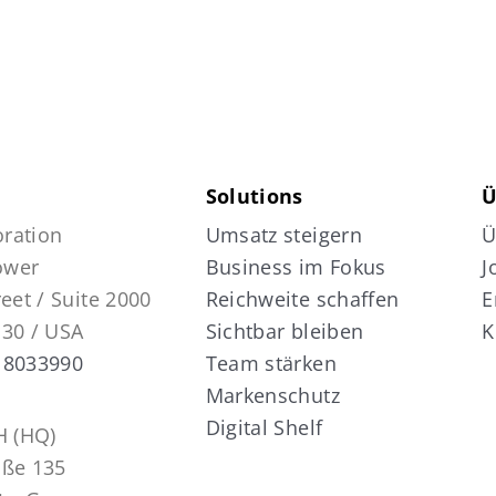
Solutions
Ü
ration
Umsatz steigern
Ü
Tower
Business im Fokus
J
reet / Suite 2000
Reichweite schaffen
E
130 / USA
Sichtbar bleiben
K
 8033990
Team stärken
Markenschutz
Digital Shelf
 (HQ)
aße 135