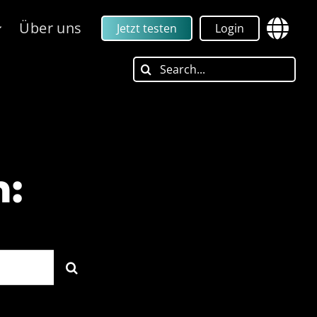
Über uns
Jetzt testen
Login
Search
for:
h: