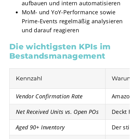
aufbauen und intern automatisieren
MoM- und YoY-Performance sowie
Prime-Events regelmäßig analysieren
und darauf reagieren
Die wichtigsten KPIs im
Bestandsmanagement
Kennzahl
Warum ist
Vendor Confirmation Rate
Amazons V
Net Received Units vs. Open POs
Deckt Ful
Aged 90+ Inventory
Der still