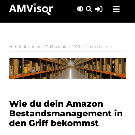
Skip
Toggl
to
content
Navig
Lösungen
Erfolgsgeschichten
veröffentlicht am: 17. November 2025
|
4 min Lesezeit
Insights
Über uns
Wie du dein Amazon
Bestandsmanagement in
den Griff bekommst