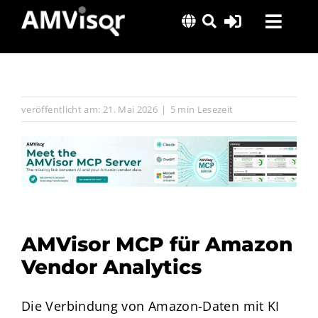
Skip
Toggl
to
content
Navig
Lösungen
Erfolgsgeschichten
veröffentlicht am: 21. Mai 2026
|
5 min Lesezeit
Insights
Über uns
AMVisor MCP für Amazon
Vendor Analytics
Die Verbindung von Amazon-Daten mit KI